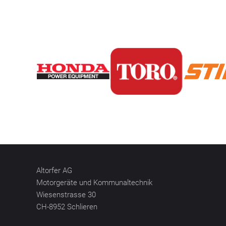
Altorfer AG
Motorgeräte und Kommunaltechnik
Wiesenstrasse 30
CH-8952 Schlieren