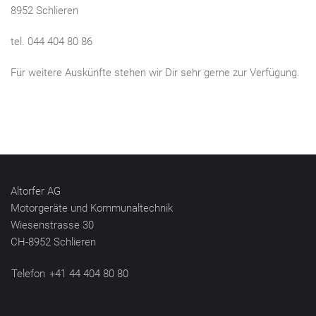
8952 Schlieren
tel. 044 404 80 86
Für weitere Auskünfte stehen wir Dir sehr gerne zur Verfügung.
Altorfer AG
Motorgeräte und Kommunaltechnik
Wiesenstrasse 30
CH-8952 Schlieren
Telefon
+41 44 404 80 80